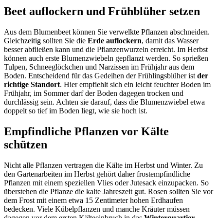
Beet auflockern und Frühblüher setzen
Aus dem Blumenbeet können Sie verwelkte Pflanzen abschneiden.
Gleichzeitig sollten Sie die
Erde auflockern
, damit das Wasser
besser abfließen kann und die Pflanzenwurzeln erreicht. Im Herbst
können auch erste Blumenzwiebeln gepflanzt werden. So sprießen
Tulpen, Schneeglöckchen und Narzissen im Frühjahr aus dem
Boden. Entscheidend für das Gedeihen der Frühlingsblüher ist
der
richtige Standort
. Hier empfiehlt sich ein leicht feuchter Boden im
Frühjahr, im Sommer darf der Boden dagegen trocken und
durchlässig sein. Achten sie darauf, dass die Blumenzwiebel etwa
doppelt so tief im Boden liegt, wie sie hoch ist.
Empfindliche Pflanzen vor Kälte
schützen
Nicht alle Pflanzen vertragen die Kälte im Herbst und Winter. Zu
den Gartenarbeiten im Herbst gehört daher frostempfindliche
Pflanzen mit einem speziellen Vlies oder Jutesack einzupacken. So
überstehen die Pflanze die kalte Jahreszeit gut. Rosen sollten Sie vor
dem Frost mit einem etwa 15 Zentimeter hohen Erdhaufen
bedecken. Viele Kübelpflanzen und manche Kräuter müssen
dagegen vor dem ersten Kälteeinbruch in das
Winterquartier