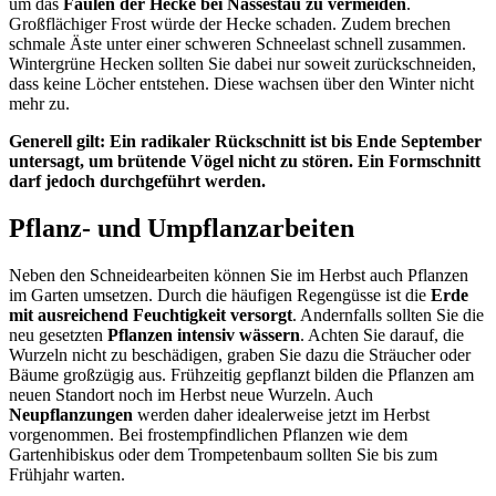
um das
Faulen der Hecke bei Nässestau zu vermeiden
.
Großflächiger Frost würde der Hecke schaden. Zudem brechen
schmale Äste unter einer schweren Schneelast schnell zusammen.
Wintergrüne Hecken sollten Sie dabei nur soweit zurückschneiden,
dass keine Löcher entstehen. Diese wachsen über den Winter nicht
mehr zu.
Generell gilt: Ein radikaler Rückschnitt ist bis Ende September
untersagt, um brütende Vögel nicht zu stören. Ein Formschnitt
darf jedoch durchgeführt werden.
Pflanz- und Umpflanzarbeiten
Neben den Schneidearbeiten können Sie im Herbst auch Pflanzen
im Garten umsetzen. Durch die häufigen Regengüsse ist die
Erde
mit ausreichend Feuchtigkeit versorgt
. Andernfalls sollten Sie die
neu gesetzten
Pflanzen intensiv wässern
. Achten Sie darauf, die
Wurzeln nicht zu beschädigen, graben Sie dazu die Sträucher oder
Bäume großzügig aus. Frühzeitig gepflanzt bilden die Pflanzen am
neuen Standort noch im Herbst neue Wurzeln. Auch
Neupflanzungen
werden daher idealerweise jetzt im Herbst
vorgenommen. Bei frostempfindlichen Pflanzen wie dem
Gartenhibiskus oder dem Trompetenbaum sollten Sie bis zum
Frühjahr warten.