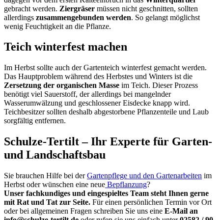
gebracht werden.
Ziergräser
müssen nicht geschnitten, sollten
allerdings
zusammengebunden werden
. So gelangt möglichst
wenig Feuchtigkeit an die Pflanze.
Teich winterfest machen
Im Herbst sollte auch der Gartenteich winterfest gemacht werden.
Das Hauptproblem während des Herbstes und Winters ist die
Zersetzung der organischen Masse
im Teich. Dieser Prozess
benötigt viel Sauerstoff, der allerdings bei mangelnder
Wasserumwälzung und geschlossener Eisdecke knapp wird.
Teichbesitzer sollten deshalb abgestorbene Pflanzenteile und Laub
sorgfältig entfernen.
Schulze-Tertilt – Ihr Experte für Garten-
und Landschaftsbau
Sie brauchen Hilfe bei der
Gartenpflege und den Gartenarbeiten
im
Herbst oder wünschen eine neue
Bepflanzung
?
Unser fachkundiges und eingespieltes Team steht Ihnen gerne
mit Rat und Tat zur Seite.
Für einen persönlichen Termin vor Ort
oder bei allgemeinen Fragen schreiben Sie uns eine
E-Mail an
info@schulze-tertilt.de
oder rufen sie uns einfach unter
02582 / 90