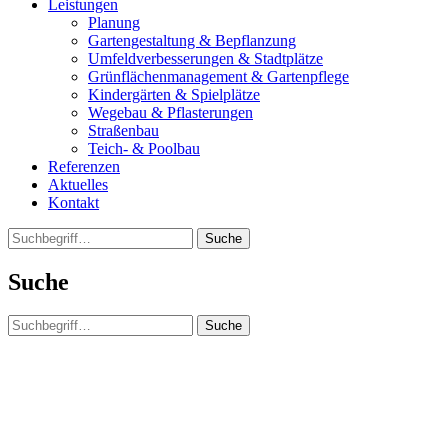
Leistungen
Planung
Gartengestaltung & Bepflanzung
Umfeldverbesserungen & Stadtplätze
Grünflächenmanagement & Gartenpflege
Kindergärten & Spielplätze
Wegebau & Pflasterungen
Straßenbau
Teich- & Poolbau
Referenzen
Aktuelles
Kontakt
Suche
Suche
Suche
Wir 
Du suchst einen super Jo