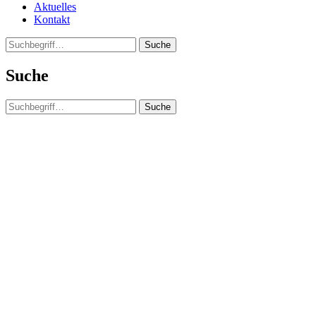
Aktuelles
Kontakt
Suche
Suche
Suche
Clos
this
modu
Wir suchen Verstärkung!
Du suchst einen super Job? In einem super Team? Dann
bist Du bei uns richtig!
Stellenangebote