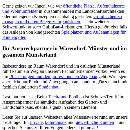
Gerne zeigen wir Ihnen, wie wir
öffentliche Plätze, Aufenthaltsorte
und Wohnumfelder
in Zusammenarbeit mit Landschaftsarchitekten
oder mit eigenen Konzepten nachhaltig gestalten.
Grünflächen zu
managen und deren Pflege zu organisieren
, ist ein weiterer
Schwerpunkt unserer GaLaBau-Leistungen. Hierzu gehört ebenfalls
das Anlegen von kindgerechten
Spielplätzen und Außenanlagen für
Kindergärten
.
Ihr Ansprechpartner in Warendorf, Münster und im
gesamten Münsterland
Insbesondere im Raum Warendorf und im östlichen Münsterland
führt kaum ein Weg an unserem Fachunternehmen vorbei, wenn es
um
Pflasterungen und den professionellen Wegebau
geht. Wir legen
aber nicht nur Pfade und Zuwegungen an, sondern glänzen auch mit
fachlich fundiertem
Straßenbau
.
Last, but not least: Beim
Teich- und Poolbau
ist Schulze-Tertilt Ihr
Ansprechpartner für sämtliche Aufgaben des Garten- und
Landschaftsbaus, ebenfalls ganz in seinem Element!
Lesen Sie auf unseren Webseiten alles Wissenswerte rund um unsere
Leistungen für
private
,
kommunale
und
gewerbliche Kunden
– und
sprechen Sie uns zu Ihren Fragen jederzeit gerne an!