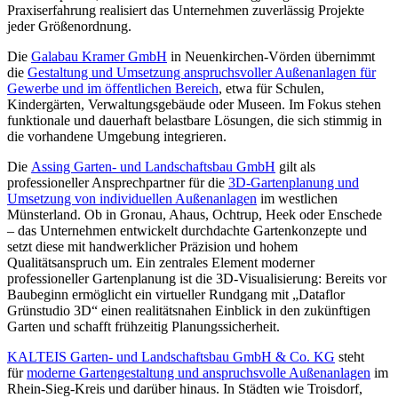
Praxiserfahrung realisiert das Unternehmen zuverlässig Projekte
jeder Größenordnung.
Die
Galabau Kramer GmbH
in Neuenkirchen-Vörden übernimmt
die
Gestaltung und Umsetzung anspruchsvoller Außenanlagen für
Gewerbe und im öffentlichen Bereich
, etwa für Schulen,
Kindergärten, Verwaltungsgebäude oder Museen. Im Fokus stehen
funktionale und dauerhaft belastbare Lösungen, die sich stimmig in
die vorhandene Umgebung integrieren.
Die
Assing Garten- und Landschaftsbau GmbH
gilt als
professioneller Ansprechpartner für die
3D-Gartenplanung und
Umsetzung von individuellen Außenanlagen
im westlichen
Münsterland. Ob in Gronau, Ahaus, Ochtrup, Heek oder Enschede
– das Unternehmen entwickelt durchdachte Gartenkonzepte und
setzt diese mit handwerklicher Präzision und hohem
Qualitätsanspruch um. Ein zentrales Element moderner
professioneller Gartenplanung ist die 3D-Visualisierung: Bereits vor
Baubeginn ermöglicht ein virtueller Rundgang mit „Dataflor
Grünstudio 3D“ einen realitätsnahen Einblick in den zukünftigen
Garten und schafft frühzeitig Planungssicherheit.
KALTEIS Garten- und Landschaftsbau GmbH & Co. KG
steht
für
moderne Gartengestaltung und anspruchsvolle Außenanlagen
im
Rhein-Sieg-Kreis und darüber hinaus. In Städten wie Troisdorf,