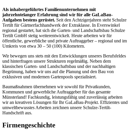
Als inhabergeführtes Familienunternehmen mit
jahrzehntelanger Erfahrung sind wir für alle GaLaBau-
Aufgaben bestens gerüstet.
Seit den Achtzigerjahren steht Schulze
Tertilt für Gärtnerfachhandwerk der Extraklasse. In Everswinkel
regional gestartet, hat sich die Garten- und Landschaftsbau Schulze
Tertilt GmbH stetig weiterentwickelt. Heute arbeiten wir für
öffentliche, gewerbliche und private Auftraggeber – regional und im
Umkreis von etwa 30 – 50 (100) Kilometern.
Wir bewegen uns stets mit den Entwicklungen unseres Berufsfeldes
und hinterfragen unsere Strukturen regelmäßig. Neben dem
klassischen Garten- und Landschaftsbau und der nachhaltigen
Begrünung, haben wir uns auf die Planung und den Bau von
exklusiven und modernen Gartenpools spezialisiert.
Baumaßnahmen übernehmen wir sowohl für Privatkunden,
Kommunen und gewerbliche Auftraggeber für das gesamte
Münsterland! Fachkundig, leistungsfähig und zuverlässig arbeiten
wir an kreativen Lösungen für Ihr GaLaBau-Projekt. Effizientes und
umweltbewusstes Arbeiten zeichnen unsere Schulze-Tertilt-
Handschrift aus.
Firmengeschichte