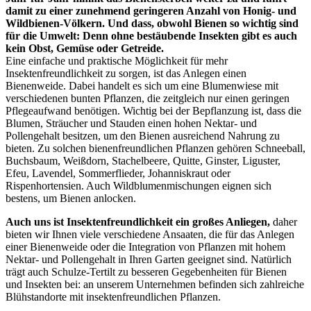
damit zu einer zunehmend geringeren Anzahl von Honig- und
Wildbienen-Völkern. Und dass, obwohl Bienen so wichtig sind
für die Umwelt: Denn ohne bestäubende Insekten gibt es auch
kein Obst, Gemüse oder Getreide.
Eine einfache und praktische Möglichkeit für mehr
Insektenfreundlichkeit zu sorgen, ist das Anlegen einen
Bienenweide. Dabei handelt es sich um eine Blumenwiese mit
verschiedenen bunten Pflanzen, die zeitgleich nur einen geringen
Pflegeaufwand benötigen. Wichtig bei der Bepflanzung ist, dass die
Blumen, Sträucher und Stauden einen hohen Nektar- und
Pollengehalt besitzen, um den Bienen ausreichend Nahrung zu
bieten. Zu solchen bienenfreundlichen Pflanzen gehören Schneeball,
Buchsbaum, Weißdorn, Stachelbeere, Quitte, Ginster, Liguster,
Efeu, Lavendel, Sommerflieder, Johanniskraut oder
Rispenhortensien. Auch Wildblumenmischungen eignen sich
bestens, um Bienen anlocken.
Auch uns ist Insektenfreundlichkeit ein großes Anliegen,
daher
bieten wir Ihnen viele verschiedene Ansaaten, die für das Anlegen
einer Bienenweide oder die Integration von Pflanzen mit hohem
Nektar- und Pollengehalt in Ihren Garten geeignet sind. Natürlich
trägt auch Schulze-Tertilt zu besseren Gegebenheiten für Bienen
und Insekten bei: an unserem Unternehmen befinden sich zahlreiche
Blühstandorte mit insektenfreundlichen Pflanzen.