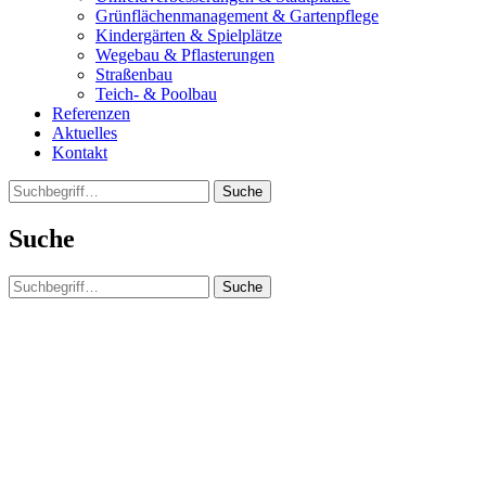
Grünflächenmanagement & Gartenpflege
Kindergärten & Spielplätze
Wegebau & Pflasterungen
Straßenbau
Teich- & Poolbau
Referenzen
Aktuelles
Kontakt
Suche
Suche
Suche
Clos
this
modu
Wir suchen Verstärkung!
Du suchst einen super Job? In einem super Team? Dann
bist Du bei uns richtig!