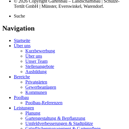
© 2026 Copyright Gartenbau – Landschaftsbau | Schulze-
Tertilt GmbH | Münster, Everswinkel, Warendorf.
Suche
Navigation
Startseite
Über uns
Kurzbewerbung
Über uns
Unser Team
Stellenangebote
Ausbildung
Bereiche
Privatgärten
Gewerbeanlagen
Kommunen
Poolbau
Poolbau-Referenzen
Leistungen
Planung
Gartengestaltung & Bepflanzung
Umfeldverbesserungen & Stadtplätze
Grünflächenmanagement & Gartenpflege