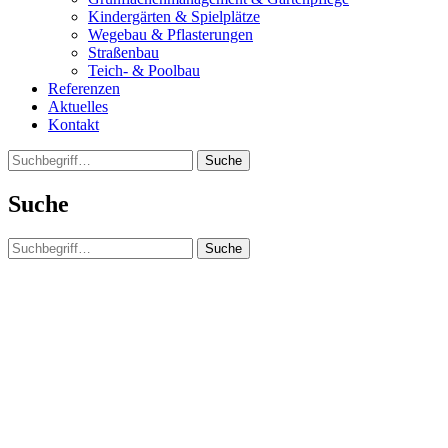
Kindergärten & Spielplätze
Wegebau & Pflasterungen
Straßenbau
Teich- & Poolbau
Referenzen
Aktuelles
Kontakt
Suche
Suche
Suche
Clos
this
modu
Wir suchen Verstärkung!
Du suchst einen super Job? In einem super Team? Dann
bist Du bei uns richtig!