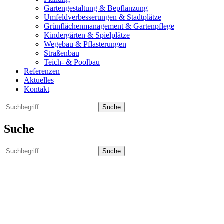
Gartengestaltung & Bepflanzung
Umfeldverbesserungen & Stadtplätze
Grünflächenmanagement & Gartenpflege
Kindergärten & Spielplätze
Wegebau & Pflasterungen
Straßenbau
Teich- & Poolbau
Referenzen
Aktuelles
Kontakt
Suche
Suche
Suche
Clos
this
modu
Wir suchen Verstärkung!
Du suchst einen super Job? In einem super Team? Dann